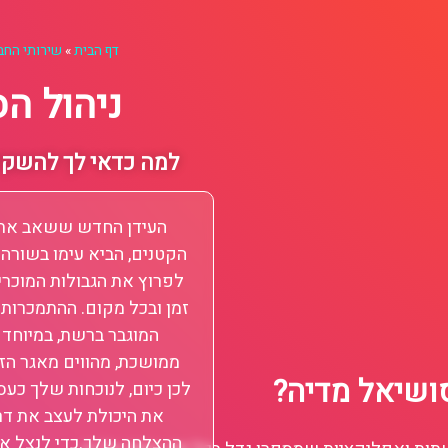
דף הבית
»
שירותי החב
ניהול ה
למה כדאי לך להשקי
העידן החדש ששאב את 
הקטנים, הביא עימו בשור
לפרוץ את הגבולות המוכרי
זמן ובכל מקום. ההתמכרות
המוגבר ברשת, במיוחד
ממושכת, מהווים מאגר הזד
ושיאל מדיה?
לכן כיום, לנוכחות שלך כע
את היכולת לעצב את דר
ההצלחה שלך.כדי לנצל א