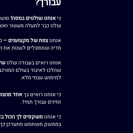
עבורך?
כי
אנחנו
שולטים ב
מפה!
סושי
שלנו כבר
למעלה מעשור ואנחנ
אנחנו
צוות של מקצוענים
–
כל
מדיה
שמסוגלים לשנות את הע
אנחנו רואים בעבודה שלנו
של
שהלכו לאיבוד
בעולם המורכב
למימוש עצמי מלא.
כי אנחנו רואים בך
אחד מהצו
זמינים עבורך תמיד.
כי אנחנו
משקפים לך הכ
ו
ל בז
בממשק משתמש מתעדכן כך ש