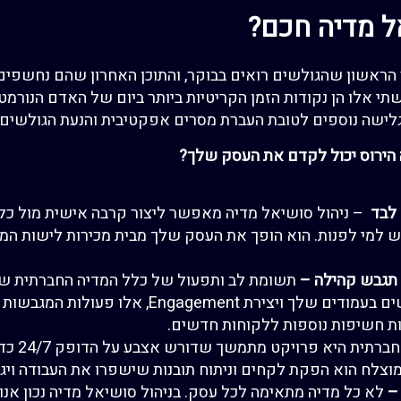
ל מדיה חכם?
הראשון שהגולשים רואים בבוקר, והתוכן האחרון שהם נחשפים
תי אלו הן נקודות הזמן הקריטיות ביותר ביום של
האדם הנורמטי
 גלישה נוספים לטובת
ה
עברת מסרים אפקטיבית והנעת הגולשים 
הירוס
יכול לקדם את העסק שלך?
 לבד
–
ניהול סושיאל מדיה מאפשר ליצור קרבה אישית מול כל
 למי לפנות. הוא הופ
ך את העסק
שלך מבית מכירות לישות המ
ת
גבש קהילה
–
תשומת לב ותפעול של כלל המדיה
החברתית של
שים בעמודים שלך
ויצירת
Engagement
, אלו פעולות
המגבשות 
ות חשיפות נוספות ללקוחות חדשים.
חברתית היא פרויקט מתמשך שדורש אצבע על הדופק
24/7
כדי
מוצלח הוא הפקת לקחים וניתוח
תובנות שישפרו את העב
ודה ויג
–
לא כל מדיה מתאימה לכל עסק. בניהול סושיאל מדיה נכון
אנו