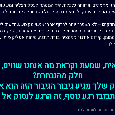
נו מאמינים שרווחה כלכלית היא המפתח לעסק מצליח ומש
גשג
עים, התמורה שתקבל מאיתנו
וייעול של כל
התהליכים שנוביל בי
 המקום
–
לא תצטרך יותר לרדוף אחרי אנשי מקצוע שיודעים ל
טפת וכל שירות שהעסק של
ך
זקוק לו
–
בניית
אתרים, הפקת סרט
ממומן, קידום אורגני,
אנימציה, בניית תוכנה, פיתוח אפליקצ
יות ועוד
לך.
ת, שמעת וקראת מה אנחנו שווים, 
חלק מהנבחרת?
 שלך מגיע גיבור.הגיבור הזה הוא א
בזבז רגע נוסף, זה הרגע לנסוק אל 
ה ונשמח לעמוד לצידך!