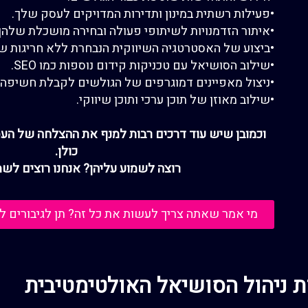
•
פעילות
רשתית
במינון ותדירות
ה
מדויקים ל
עסק שלך
.
•
איתור הזדמנויות לשיתופי פעולה
ובחירה מושכלת שלהן.
•
ביצוע של האסטרטגיה
השיווקית
הנבחרת ללא חריגות
שי
•
שילוב הסושיאל עם טכניקות קידום נוספות
כמו
SEO
.
•
ניצול מאפיינים דמוגרפים של הגולשים לקבלת חשיפה 
•
שילוב מאוזן של תוכן ערכי
ותוכן שיווקי.
וכמובן שיש עוד דרכים רבות למנף את ההצלחה של העס
כולן.
רוצה לשמוע עליהן? אנחנו רוצים לשמ
מי אמר שאתה צריך לעשות את כל זה? תן לגיבורים ל
ת ניהול הסושיאל האולטימטיבית