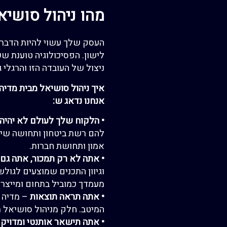
מהו ניהול סושיא
העסק שלך עשוי להיות הדבר 
לישון. הפסיכולוגיה טוענת שש
ניצול של העובדה הזו והרגלי
איך ניהול סושיאל מבית
מדיה 
אנחנו נדאג ש:
•
הלקוח שלך לעולם לא יהיה
להם רשת ביטחון ותחושה שיש
אמון ותחושת חברות.
•
אתה לא רק
תמכור
, אתה
גם 
וגיוון התכנים שמוצעים לגול
מעמדך כמוביל
בתחום ומייצר
•
אתה תראה תוצאות
–
מדיה 
המיטב. חלק מניהול סושיאל 
•
אתה תישאר אותנטי ומדויק