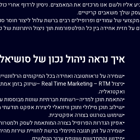
גיע אליו ולשם אנו מרכזים את
המא
מצים
. ניסיון לרדוף אחרי כו
סק שלך משאבים קריטיים.
 מקצועי של עמודים ופרופילים רבים ברשת עלול ליצור חוסר סנ
ם על חזית אחידה בין כל הפלטפורמות תוך ניצול היתרונות של 
איך נראה ניהול נכון של סושיאל
•
שמירה על נראות
טובה ואחידה בכל המיקומים הרלוונטיי
•
ניצול
RTM
– Real Time Marketing –
שיווק בזמן אמת
ואקטואליה.
•
התאמת תוכן למדיה
–
רשתות חברתיות שונות מבוססות על
•
שילוב תוכן
מילולי ו
תוכן
ו
ויזואלי
ליצירת אפקט תודעתי מ
•
שימוש בטרגוט בצורה אפקטיבית
.
•
אפיון הגדרות
הפרופיל בצורה ה
מותא
מת
לעסק ולמטרות
•
שמירה על זמן תגובה מינימלי ברשת
לחוויית שירות מהיר
•
חידוש והתחדשות שוטפת עבור הגולשים
.