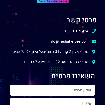
פרטי קשר
1-800-015-454
info@mediaheroes.co.il
מגדלי אלון 2 קומה 31 רחוב יגאל אלון 94 תל אביב
מגדלי בסר 4 קומה 32 רחוב מצדה 7 בני ברק
השאירו פרטים