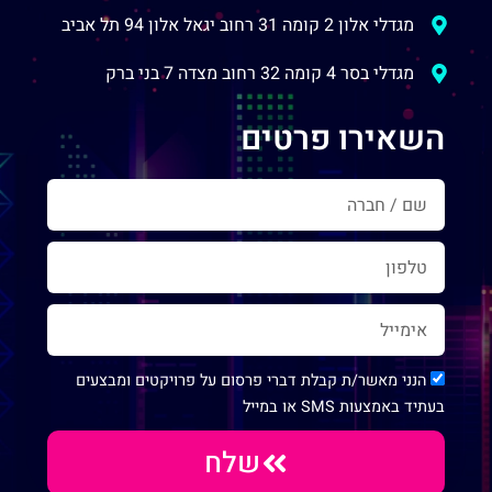
מגדלי אלון 2 קומה 31 רחוב יגאל אלון 94 תל אביב
מגדלי בסר 4 קומה 32 רחוב מצדה 7 בני ברק
השאירו פרטים
הנני מאשר/ת קבלת דברי פרסום על פרויקטים ומבצעים
בעתיד באמצעות SMS או במייל
שלח